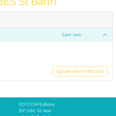
ES St Barth
Saint Jean
Signaler une modification
EDITCOM Editions
B.P. 1160, St Jean