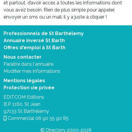
et partout, d’avoir accès à toutes les informations dont
vous avez besoin. Rien de plus simple pour appeler,
envoyer un sms ou un mail: il y a juste à cliquer !
Professionnels de St Barthélemy
Annuaire inversé St Barth
Offres d'emploi à St Barth
Nous contacter
Paraitre dans l'annuaire
Modifier mes informations
Mentions légales
Protection vie privée
EDITCOM Editions
B.P. 1160, St Jean
97133 St Barthélemy
Commercial
06 90 55 90 85
© Directory 2000-2026