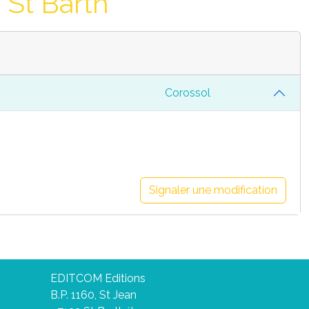
St Barth
Corossol
Signaler une modification
EDITCOM Editions
B.P. 1160, St Jean