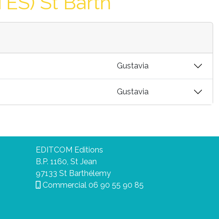
S) St Barth
Gustavia
Gustavia
EDITCOM Editions
B.P. 1160, St Jean
97133 St Barthélemy
Commercial
06 90 55 90 85